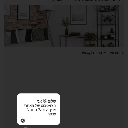
יחידות מידוף אלומיניום (קאנטי)
שלום 👋 אני
הצ'אטבוט של האתר!
צריך עזרה? התחל
שיחה.