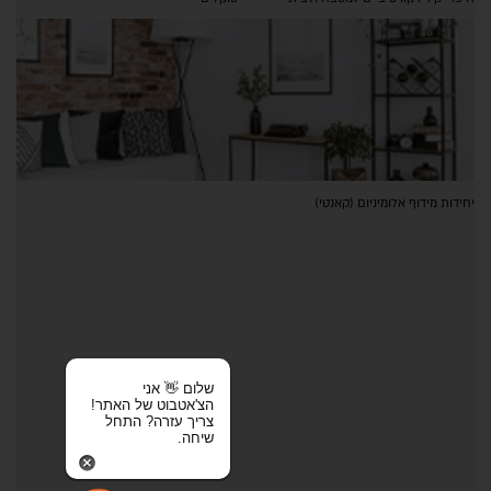
יחידות מידוף אלומיניום (קאנטי)
שלום 👋 אני
הצ'אטבוט של האתר!
צריך עזרה? התחל
שיחה.