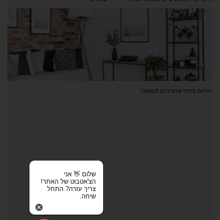
יחידות מידוף אלומיניום (קאנטי)
שלום 👋 אני
הצ'אטבוט של האתר!
צריך עזרה? התחל
שיחה.