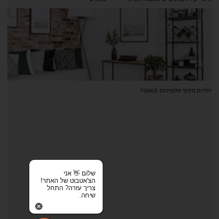
יחידות מידוף אלומיניום (קאנטי)
שלום 👋 אני
הצ'אטבוט של האתר!
צריך עזרה? התחל
שיחה.