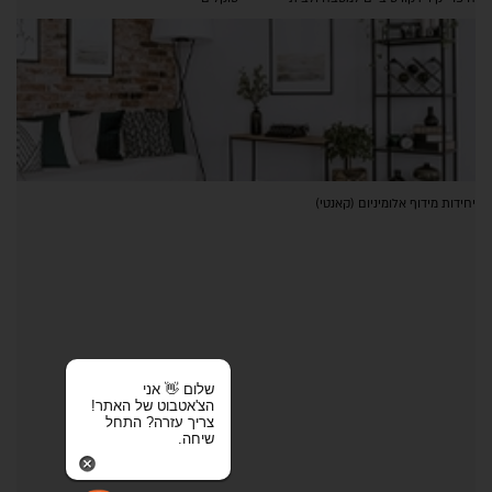
יחידות מידוף אלומיניום (קאנטי)
שלום 👋 אני
הצ'אטבוט של האתר!
צריך עזרה? התחל
שיחה.