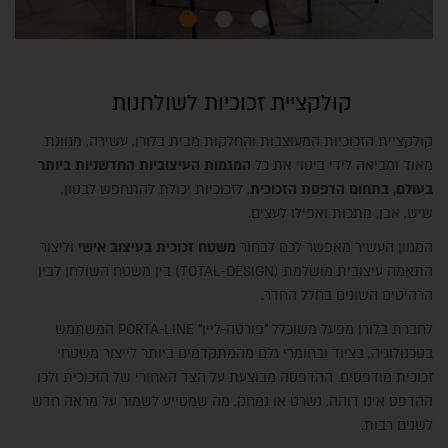
קולקציית זכוכיות לשולחנות
קולקציית הזכוכיות המעוצבות והחלקות מבית בלורן, עשירה, מגוונת
מאוד ומביאה לידי ביטוי את כל
המגמות העיצוביות החדשניות ביותר
בעולם, בתחום הדפסת הזכוכית
. לזכוכיות יכולת להתחפש לבטון,
שיש, אבן, מתכות ואפילו לעצים.
המגוון העשיר מאפשר לכם לבחור
משטח זכוכית בעיצוב אישי
וליצור
התאמה עיצובית מושלמת (TOTAL-DESIGN) בין משטח השולחן לבין
הרהיטים השונים בחלל החדר.
לחברת בלורן מפעל משוכלל "פורטה-ליין" PORTA-LINE המשתמש
בטכנולוגיה, בציוד ובחומרי גלם מהמתקדמים ביותר לייצור משטחי
זכוכית מודפסים. ההדפסה מבוצעת על הצד האחורי של הזכוכית ולכן
ההדפס אינו דוהה, נשרט או נמחק, מה שמסייע לשמור על מראה חדש
לשנים רבות.