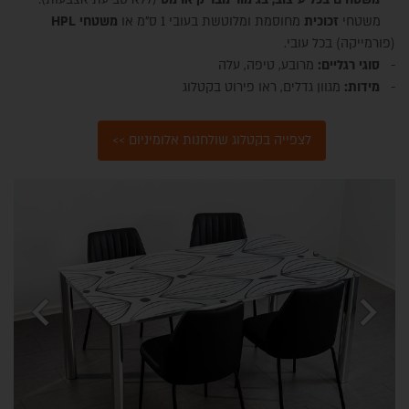
משטחי
זכוכית
מחוסמת ומלוטשת בעובי 1 ס"מ או
משטחי
HPL
(פורמייקה) בכל עובי.
-
סוגי רגליים:
מרובע, טיפה, עלה
-
מידות:
מגוון גדלים, ראו פירוט בקטלוג
לצפייה בקטלוג שולחנות אלומיניום >>
chevron_left
chevron_right