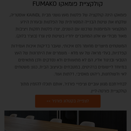
קולקציית פומאקו FUMAKO
פומאקו הינה קולקציה של פלטות מעץ גושני מבית KAINDL אוסטריה,
שלקחו את שיטת הבנייה המסורתית של הפלטות ובעזרת הידע
המקצועי והמיומנות שרכשו עם השנים, יצרו פלטות חזקות ויציבות
מאוד מבולי עץ אלון המחוברים יחדיו בשיטת סין וגרז (בוצ'ר בלוק).
המשטחים מיוצרים מחומר גלם איכותי, שעבר בדיקות איכות ועמידות
קפדניות, בעלי מראה של עץ מלא - משמרים את היתרונות של העץ
הטבעי ובניגוד אליו, הם לא מתעוותים ולא נסדקים ולכן מתאימים
במיוחד ליישומים ברהיטים, במטבחים ובעיצוב הבית, כגון: משטחים
לאי ולשולחנות, ריהוט מאסיבי, דלתות ועוד.
לבחירתכם מגוון עוביים וציפויי פורניר, אותם תוכלו להזמין מתוך
קולקציית פורטה-ליין.
לצפייה בקטלוג פורניר >>