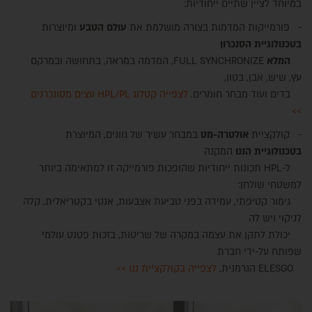
במיוחד לציין שתיים ייחודיות:
- פורמייקות המדמות בצורה מושלמת את
עולם הטבע
ומיוצרות
בטכנולוגיית הסנכרון
המלא
FULL SYNCHRONIZE, המדמה במראה, בתחושה ובמרקם
עץ, שיש, אבן, בטון,
בדים ועוד מבחר חומרים.
לצפייה קטלוג HPL/PL עצים מסונכרנים
>>
- קולקציית
אולטרה-מט
במבחר עשיר של גוונים, המיוצרת
בטכנולוגיית הננו
המקנה
ל-HPL תכונות ייחודיות שהופכות פורמייקה זו למתאימה ביותר
למשטחי שולחן:
גימור קטיפתי, עמידה בפני טביעת אצבעות, אנטי בקטריאלית, קלה
לניקוי ויש לה
יכולת לתקן את עצמה במקרה של שריטות, בזכות פטנט עולמי
שפותח על-ידי חברת
ELESGO הגרמנית.
לצפייה בקולקציית ננו >>