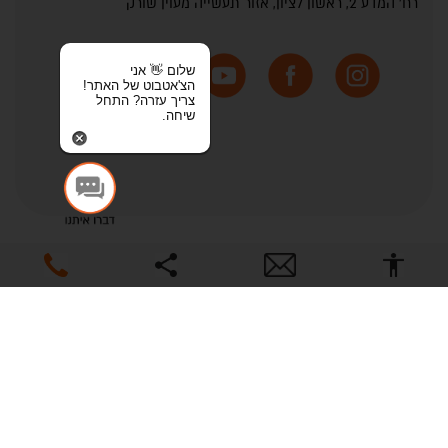
רח' המדע 2, ראשון לציון, אזור תעשייה מעוין שורק
שלום 👋 אני
הצ'אטבוט של האתר!
צריך עזרה? התחל
שיחה.