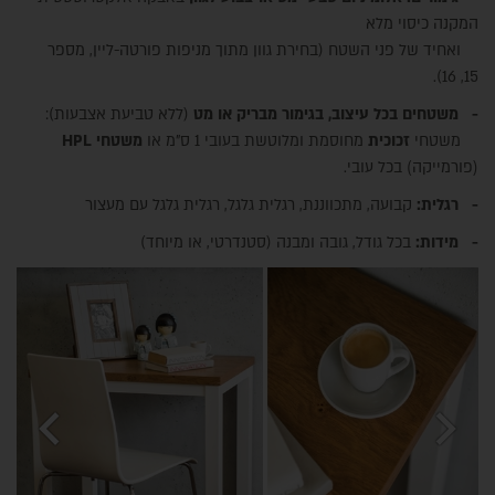
המקנה כיסוי מלא
ואחיד של פני השטח (בחירת גוון מתוך מניפות פורטה-ליין, מספר
15, 16).
- משטחים בכל עיצוב, בגימור מבריק או מט
(ללא טביעת אצבעות):
משטחי
זכוכית
מחוסמת ומלוטשת בעובי 1 ס"מ או
משטחי
HPL
(פורמייקה) בכל עובי.
- רגלית:
קבועה, מתכווננת, רגלית גלגל, רגלית גלגל עם מעצור
- מידות:
בכל גודל, גובה ומבנה (סטנדרטי, או מיוחד)
chevron_left
chevron_right