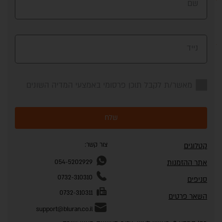
שם
נייד
מאשר/ת לקבל תוכן פרסומי באמצעי המדיה השונים
שלח
צור קשר:
קטלוגים
אתר ההזמנות
054-5202929
0732-310310
סניפים
0732-310311
השאר פרטים
support@bluran.co.il