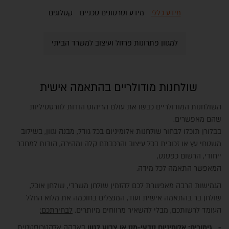
מידע כללי
מידע וסרטונים טכניים
קטלוגים
למגוון פתרונות פרזול ועיצוב למשרד הביתי
שולחנות מודולריים בהתאמה אישית
השולחנות המודולריים כבשו את עולם הריהוט הודות לוורסטיליות
שהם מאפשרים.
בבלורן תוכלו לבחור שולחנות אלומיניום בכל גודל, מבנה וגוון, בשילוב
משטחי עץ או זכוכית בכל עיצוב והרכבתם קלה ומהירה, הודות למחבר
ייחודי, הרשום כפטנט,
המאפשר התאמה לכל מידה.
הגמישות הרבה מאפשרת לכם להזמין שולחן משרדי, שולחן אוכל,
שולחן בר בהתאמה אישית ועוד, המנצלים בחוכמה את מלוא החלל
העומד לרשותכם, מבלי להשאיר מרווחים מיותרים.
לבחירתכם:
- גימורים: אלומיניום טבעי-מט או צבוע לגוון
באבקה אלקטרוסטטית