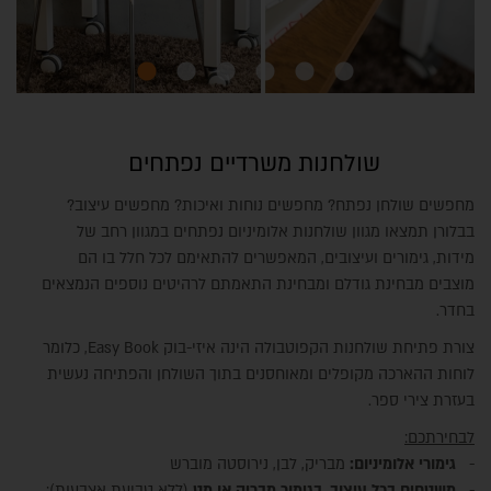
שולחנות משרדיים נפתחים
מחפשים שולחן נפתח? מחפשים נוחות ואיכות? מחפשים עיצוב?
בבלורן תמצאו מגוון שולחנות אלומיניום נפתחים במגוון רחב של
מידות, גימורים ועיצובים, המאפשרים להתאימם לכל חלל בו הם
מוצבים מבחינת גודלם ומבחינת התאמתם לרהיטים נוספים הנמצאים
בחדר.
צורת פתיחת שולחנות הקפוטבולה הינה איזי-בוק Easy Book, כלומר
לוחות ההארכה מקופלים ומאוחסנים בתוך השולחן והפתיחה נעשית
בעזרת צירי ספר.
לבחירתכם:
-
גימורי
אלומיניום:
מבריק, לבן, נירוסטה מוברש
-
משטחים בכל עיצוב, בגימור מבריק או מט
(ללא טביעת אצבעות):