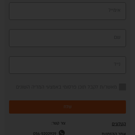
אימייל
שם
נייד
מאשר/ת לקבל תוכן פרסומי באמצעי המדיה השונים
שלח
צור קשר:
קטלוגים
אתר ההזמנות
054-5202929