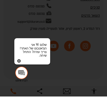
0732-310310
סניפים
0732-310311
השאר פרטים
support@bluran.co.il
רח' המדע 2, ראשון לציון, אזור תעשייה מעוין שורק
שלום 👋 אני
הצ'אטבוט של האתר!
צריך עזרה? התחל
שיחה.