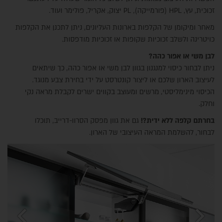
זכוכית, עץ, HPL (פורמייקה), PL יצוק, אקריל, פולימר ועוד.
מאחר ומיקומן של הקלפות בארונות העליונים, ניתן לתכנן את הקלפות
כויטרינה ולשלב זכוכיות שקופות או זכוכיות מודפסות.
לבן משי או אפור כהה?
ניתן לבחור כיסוי למנגנון בגוון לבן משי או אפור כהה, כך שיתאים
לעיצוב הארון שלכם או ליצור קונטרסט על ידי בחירת צבע מנוגד.
הכיסוי מינימליסטי, מרשים ומעוצב בקווים ישרים לקבלת מראה נקי
וחלק.
בחרתם קלפה ללא ידית?!
גם את גוון מפסק הסרוו-דרייב, תוכלו
לבחור, להשלמת המראה העיצובי של הארון.
chevron_left
chevron_right