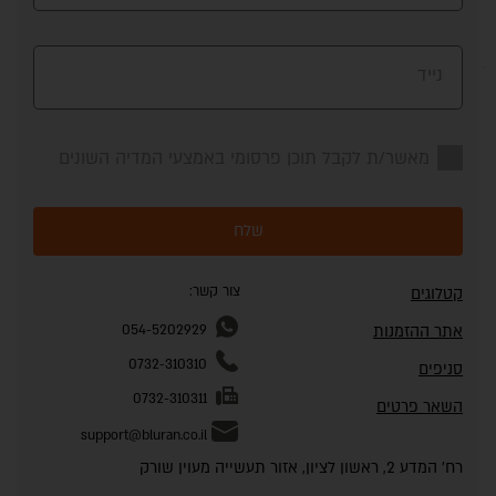
נייד
מאשר/ת לקבל תוכן פרסומי באמצעי המדיה השונים
שלח
צור קשר:
קטלוגים
אתר ההזמנות
054-5202929
0732-310310
סניפים
0732-310311
השאר פרטים
support@bluran.co.il
רח' המדע 2, ראשון לציון, אזור תעשייה מעוין שורק