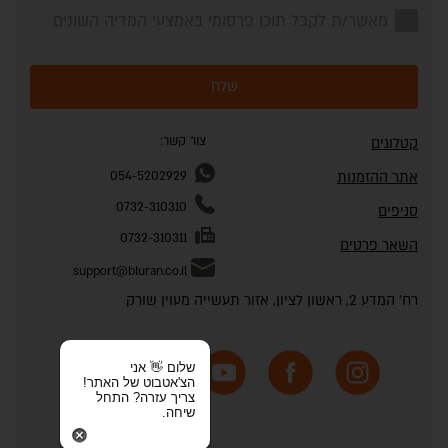
מאשר/ת לקבל תוכן פרסומי באמצעי המדיה השונים
שלח
צור קשר:
קטלוגים
אתר ההזמנות
054-5202929
0732-310310
סניפים
0732-310311
השאר פרטים
support@bluran.co.il
רח' המדע 2, ראשון לציון, אזור תעשייה מעוין שורק
שלום 👋 אני
הצ'אטבוט של האתר!
צריך עזרה? התחל
שיחה.