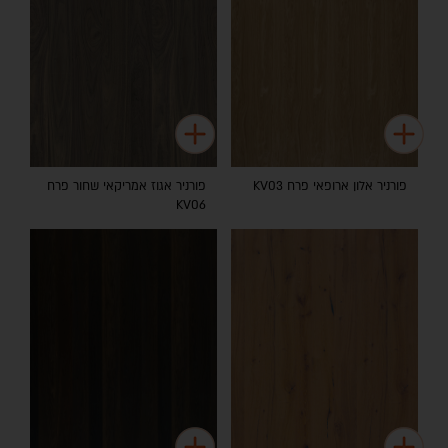
פורניר אלון ארופאי פרח KV03
פורניר אגוז אמריקאי שחור פרח
KV06