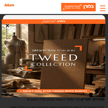
×
קולקציית פורניר
האתר משתמש בעוגיות
אנחנו משתמשים בעוגיות (Cookies) כדי לשפר את חוויית המשתמש, לנתח
תנועה ולתמוך בתוכן ושירותים. בלחיצה על "אישור" אתם מסכימים לשימוש
בעוגיות.
כשמבקשים לשלב את הטבע באופן אידיאלי בחללי הפנים, הפורניר והעץ
המאסיבי הם החומרים המתאימים. החומרים הללו הם סוג של קלאסיקה
אישור
סגירה
על זמנית ותמיד יהיו מבוקשים, בעיקר בזכות היכולת שלהם להשרות
אווירה חמה וביתית.
בקולקציית העץ והפורניר מבית בלורן תמצאו מגוון סוגי פורניר:
פורניר טבעי
מבית KAINDL האוסטרית במראה עיצובי אחיד (כיוון אחיד
של סיבי העץ)
פורניר פראי מוברש
של KAINDL - פורנירים מבוקעים ופורנירים במראה
ייחודי המשלב בקיעים שחורים באמצעות דבקי PUR שחורים.
פורנירים ייחודיים
של
TABU
במאות גוונים ושלל עיצובים.
פרט לפורנירים, קיימים בקולקציה לוחות וחזיתות ואריו דו-צדדי מעץ