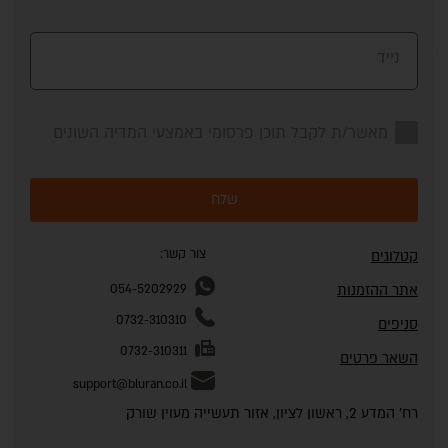
נייד
מאשר/ת לקבל תוכן פרסומי באמצעי המדיה השונים
שלח
צור קשר:
קטלוגים
אתר ההזמנות
054-5202929
0732-310310
סניפים
0732-310311
השאר פרטים
support@bluran.co.il
רח' המדע 2, ראשון לציון, אזור תעשייה מעוין שורק