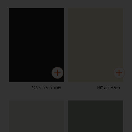
משי צדפה H17
שחור משי משי R23