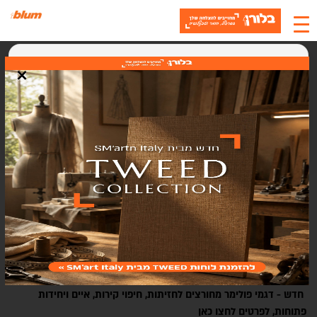
×
קולקציית פולימר
האתר משתמש בעוגיות
אנחנו משתמשים בעוגיות (Cookies) כדי לשפר את חוויית המשתמש, לנתח
תנועה ולתמוך בתוכן ושירותים. בלחיצה על "אישור" אתם מסכימים לשימוש
בעוגיות.
הפולימר משרת בעיקר את חובבי הסגנון הכפרי והפרובנס - אין כמו
דלתות חרוטות בגוון שמנתי כדי להעניק למטבח כולו מראה כפרי וחמים.
אישור
סגירה
לפולימר מאפיינים ויתרונות רבים והוא החלופה האיכותית ביותר לצבע.
הפולימר של בלורן מבית
RENOLIT
מיוצר בטכנולוגיה מתקדמת תוך
התאמה מדויקת לדלתות חלקות וחרוטות.
מרבית דגמי דלתות הפולימר של בלורן בנויים משתי שכבות MDF איכותי.
החריטה מתבצעת רק בשכבה העליונה, כך מקבלים גם שטח פנים חלק
וגם דלת יציבה. ההדבקה נעשית בדבק פוליאוריטני דק וחזק שאינו נפתח
ואינו משנה את פני השטח, כתוצאה מכך מתקבלת דלת במראה אחיד
וחלק וללא מראה תפוזי / שיערות.
חדש - דגמי פולימר מחורצים לחזיתות, חיפוי קירות, איים ויחידות
פתוחות,
לפרטים לחצו כאן