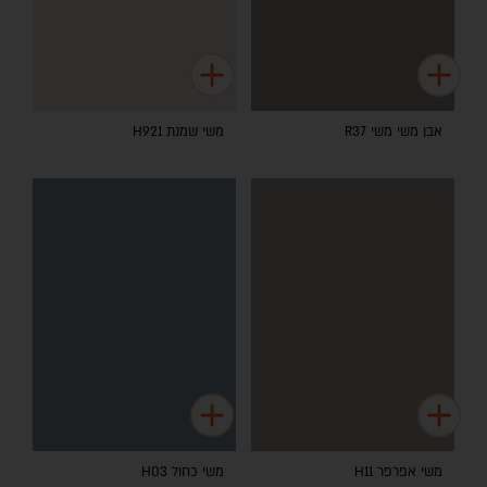
אבן משי משי R37
משי שמנת H921
משי אפרפר H11
משי כחול H03