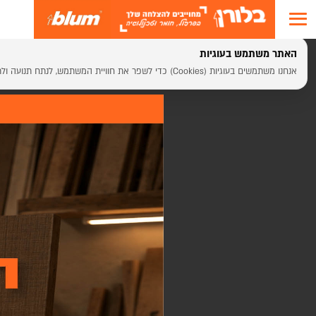
האתר משתמש בעוגיות
דף הבית
>
קולקציית חומרים מבית בלורן
>
קולקציית אקריל GLASS EFFECT
אנחנו משתמשים בעוגיות (Cookies) כדי לשפר את חוויית המשתמש, לנתח תנועה ולתמוך בתוכן ושירותים. בלחיצה על "אישור" אתם מסכימים לשימוש בעוגיות.
רונות