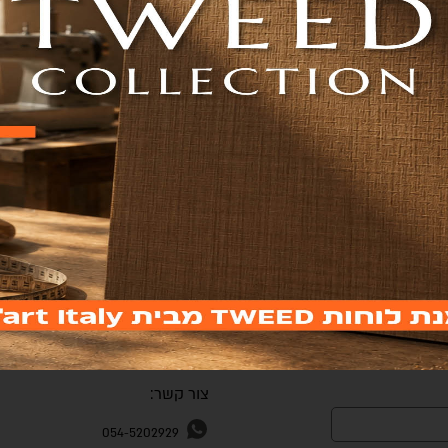
וצים
קטלוגים
אתר ההזמנות
 שמתעדכנים על
סניפים
השאר פרטים
צור קשר:
054-5202929