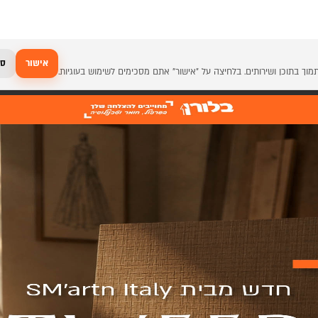
אישור
סג
>
תוכן החומר