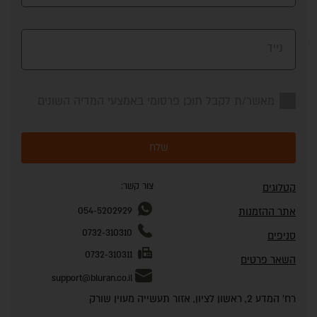
נייד
מאשר/ת לקבל תוכן פרסומי באמצעי המדיה השונים
שלח
צור קשר:
קטלוגים
אתר ההזמנות
054-5202929
0732-310310
סניפים
0732-310311
השאר פרטים
support@bluran.co.il
רח' המדע 2, ראשון לציון, אזור תעשייה מעוין שורק