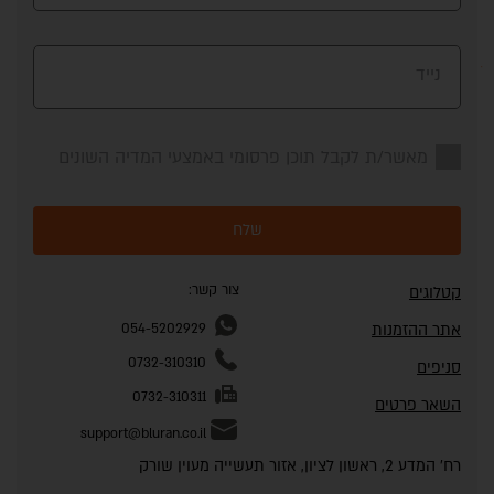
נייד
מאשר/ת לקבל תוכן פרסומי באמצעי המדיה השונים
שלח
צור קשר:
קטלוגים
אתר ההזמנות
054-5202929
0732-310310
סניפים
0732-310311
השאר פרטים
support@bluran.co.il
רח' המדע 2, ראשון לציון, אזור תעשייה מעוין שורק