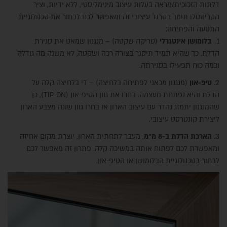
דלתות הזכוכית/מראה בעלות עיצוב מינימליסטי, ללא ידיות, וציר
הקריסטלו תומך בטרנד עיצובי זה ומאפשר לכם לבחור את טכנולוגיית
התנועה והפתיחה:
1.
בלומושן אינטגרלי
(טריקה שקטה) – מנגנון שמאט את סגירת
הדלת, כך שהיא תמיד תיסגר בצורה רכה ושקטה, לא משנה מה גודלה
וכמה כוח תפעילו בסגירתה.
2.
טיפ-און
(מנגנון מכאני לפתיחה בלחיצה) – די בלחיצה קלה על
הדלת והיא נפתחת מעצמה. בחרו את גוון הטיפ-און (TIP-ON), כך
שהמנגנון יתמזג נהדר עם עיצוב הארון או בחרו גוון שונה מצבע הארון
ליצירת קונטרסט עיצובי.
3.
הארכת הדלת ב-8 מ"מ
, מעבר לתחתית הארון, יוצרת מקום אחיזה
ומאפשרת לכם לפתוח אותה במשיכה קלה. פתרון זה מאפשר לכם
לבחור בטכנולוגיית הבלומושן או הטיפ-און.