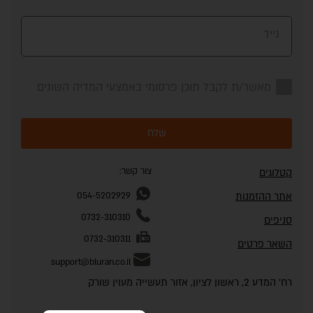
נייד
מאשר/ת לקבל תוכן פרסומי באמצעי המדיה השונים
שלח
צור קשר:
קטלוגים
אתר ההזמנות
054-5202929
0732-310310
סניפים
0732-310311
השאר פרטים
support@bluran.co.il
רח' המדע 2, ראשון לציון, אזור תעשייה מעוין שורק