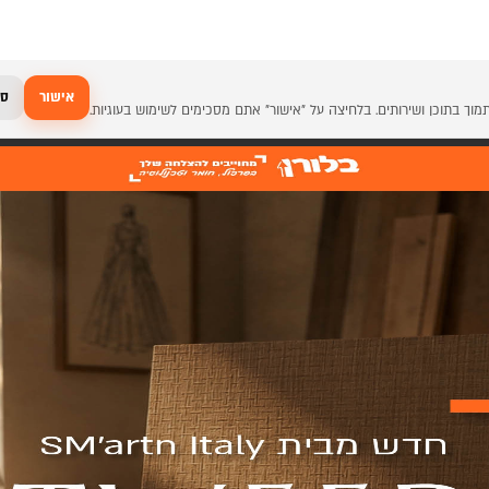
אישור
סג
זיתות דקות אקספנדו BLUM T