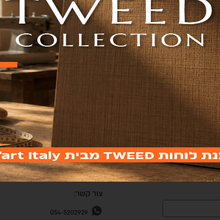
וצים
קטלוגים
אתר ההזמנות
 שמתעדכנים על
סניפים
השאר פרטים
צור קשר:
054-5202929