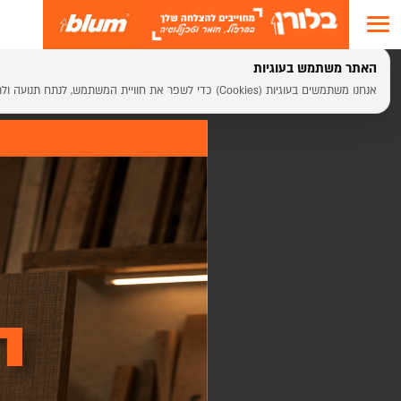
האתר משתמש בעוגיות
דף הבית
>
פרזול למטבחים ורהיטים מבית BLUM
>
פתרונות לח
אנחנו משתמשים בעוגיות (Cookies) כדי לשפר את חוויית המשתמש, לנתח תנועה ולתמוך בתוכן ושירותים. בלחיצה על "אישור" אתם מסכימים לשימוש בעוגיות.
רונות