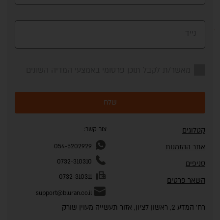
נייד
מאשר/ת לקבל תוכן פרסומי באמצעי המדיה השונים
שלח
צור קשר:
קטלוגים
אתר ההזמנות
054-5202929
0732-310310
סניפים
0732-310311
השאר פרטים
support@bluran.co.il
רח' המדע 2, ראשון לציון, אזור תעשייה מעוין שורק