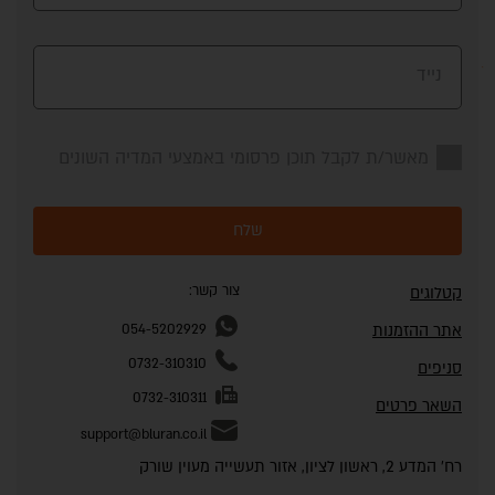
נייד
מאשר/ת לקבל תוכן פרסומי באמצעי המדיה השונים
שלח
צור קשר:
קטלוגים
אתר ההזמנות
054-5202929
0732-310310
סניפים
0732-310311
השאר פרטים
support@bluran.co.il
רח' המדע 2, ראשון לציון, אזור תעשייה מעוין שורק