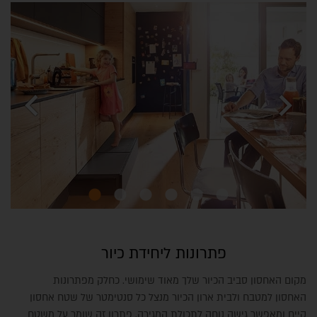
chevron_left
chevron_right
פתרונות ליחידת כיור
מקום האחסון סביב הכיור שלך מאוד שימושי. כחלק מפתרונות
האחסון למטבח ולבית ארון הכיור מנצל כל סנטימטר של שטח אחסון
קיים ומאפשר גישה נוחה לתכולת המגירה. פתרון זה שומר על משטח