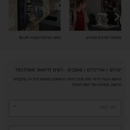
chevron_left
chevron_right
מסילות למדפים נשלפים
מזווה מגירות למטבח BLUM
יצרנים / אדריכלים / מעצבים - רוצים להישאר מעודכנים?
הרשמו עכשיו לדיוור שלנו ותזכו להיות הראשונים שמתעדכנים על קולקציות
חדשות, מבצעים ועוד המון הטבות
סוג לקוח
שלום 👋 אני
הצ'אטבוט של האתר!