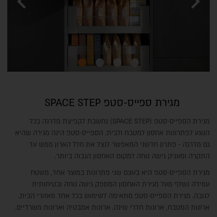
chevron_left
chevron_right
מגירת ספייס-סטפ SPACE STEP
מגירת הספייס-סטפ (SPACE STEP) נחשבת לקפיצת מדרגה בכל
הנוגע לפתרונות אחסון למטבח ולבית. הספייס-סטפ הינה מגירה שהיא
גם מדרגה - פתרון חדשני המאפשר לנצל את חלל הארון ממש עד
התקרה ומעניק גישה נוחה למקום האחסון הגבוה ביותר.
מגירת הספייס-סטפ היא בעצם שני פתרונות במוצר אחד, משטח
עמידה נשלף מעל מגירת האחסון המספק גישה נוחה ובטיחותית
לגובה. מגירת הספייס-סטפ מתאימה לשימוש בכל אחד מאזורי הבית,
ארונות המטבח, ארונות חדרי שינה, ארונות אמבטיה וארונות משרדיים.