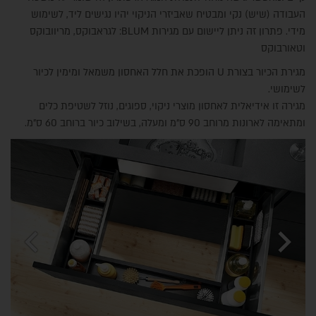
העבודה (שיש) נקי ומבטיח שאביזרי הניקוי יהיו נגישים ליד, לשימוש
מידי. פתרון זה ניתן ליישום עם מגירות BLUM: לגראבוקס, מריוובוקס
וטאורבוקס
מגירת הכיור בצורת U הופכת את חלל האחסון משמאל ומימין לכיור
לשימושי.
מגירה זו אידיאלית לאחסון מוצרי ניקוי, ספוגים, נוזל לשטיפת כלים
ומתאימה לארונות מרוחב 90 ס"מ ומעלה, בשילוב כיור ברוחב 60 ס"מ.
chevron_left
chevron_right