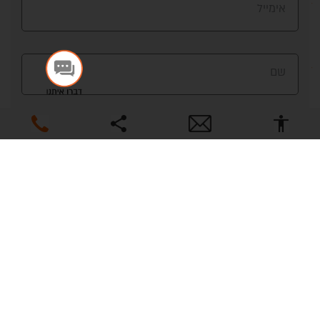
אימייל
צריך עזרה? התחל
שיחה.
שם
נייד
מאשר/ת לקבל תוכן פרסומי באמצעי המדיה השונים
שלח
צור קשר:
קטלוגים
אתר ההזמנות
054-5202929