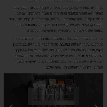
מבין פתרונות האחסון למטבח ולבית ארון המזווה נחשב משמעותי
מאחר והוא האזור במטבח בו מאחסנים מוצרי מזון רבים (שאינם
דורשים קירור) כגון: קופסאות שימורים, אורז, פסטות, קמח, סוכר, דגני
בוקר, בקבוקי שתייה ויין, חטיפים ועוד.
ארגון יעיל וחכם
של פנים
המזווה יחסוך לכם זמן רב בפעילויות היומיומית במטבח.
ארון מזווה למטבח עם מגירות נשלפות הוא הפתרון האולטימטיבי
למיקסום שטחי האחסון במטבח. מזווה המגירות של BLUM מספק
מקום אחסון רב ונוח מאוד לשימוש. ניתן לפתוח כל מגירה בנפרד
ולהגיע לתכולתה מהחזית ומשני צידיה. מזווה המגירות מותאם לכל
רוחב ארון – אתם בוחרים ומתכננים את גודלו, כך שיתאים ביותר
לצרכים ולדרישות האחסון האישיות שלכם.