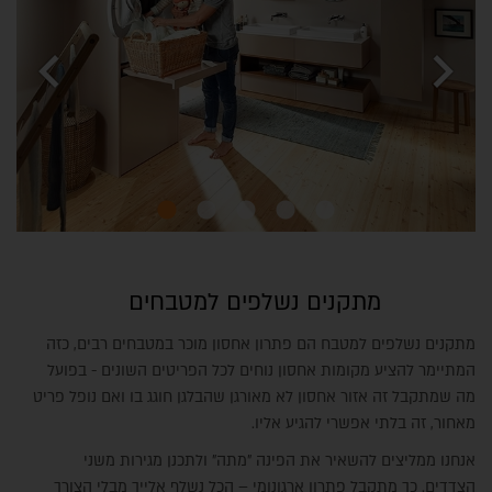
chevron_left
chevron_right
מתקנים נשלפים למטבחים
מתקנים נשלפים למטבח הם פתרון אחסון מוכר במטבחים רבים, כזה
המתיימר להציע מקומות אחסון נוחים לכל הפריטים השונים - בפועל
מה שמתקבל זה אזור אחסון לא מאורגן שהבלגן חוגג בו ואם נופל פריט
מאחור, זה בלתי אפשרי להגיע אליו.
אנחנו ממליצים להשאיר את הפינה "מתה" ולתכנן מגירות משני
הצדדים. כך מתקבל פתרון ארגונומי – הכל נשלף אלייך מבלי הצורך