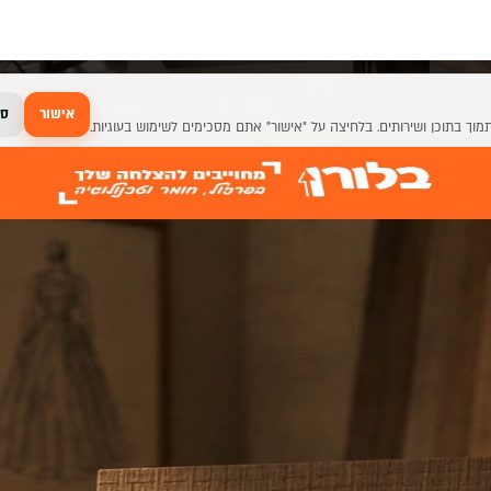
אישור
סג