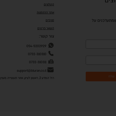
וצים
קטלוגים
אתר ההזמנות
 שמתעדכנים על
סניפים
השאר פרטים
צור קשר:
054-5202929
0732-310310
0732-310311
support@bluran.co.il
שלח
רח' המדע 2, ראשון לציון, אזור תעשייה מעוין שורק