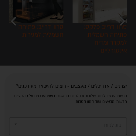
chevron_left
chevron_right
טיפ-און: פתיחה
סרוו-דרייב פלקס:
מכאנית לדלתות צירים
פתיחה חשמלית
וקלפות
למקרר ומדיח
אינטגרליים
יצרנים / אדריכלים / מעצבים - רוצים להישאר מעודכנים?
הרשמו עכשיו לדיוור שלנו ותזכו להיות הראשונים שמתעדכנים על קולקציות
חדשות, מבצעים ועוד המון הטבות
סוג לקוח