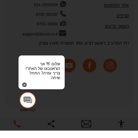
אתר ההזמנות
054-5202929
0732-310310
סניפים
0732-310311
השאר פרטים
support@bluran.co.il
רח' המדע 2, ראשון לציון, אזור תעשייה מעוין שורק
שלום 👋 אני
הצ'אטבוט של האתר!
צריך עזרה? התחל
שיחה.