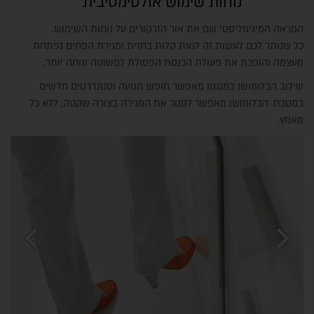
נוחות שימוש אולטימטיבית
המראה המינימליסטי שם את אור הזרקורים על נוחות השימוש.
כל שנותר לכם לעשות זה לגעת קלות בחזית ומגירת הפחים נפתחת
מעצמה והופכת את פעולת הכנסת הפסולת לפשוטה ונוחה יותר.
שילוב הבלומושן במנגנון מאפשר חופש תנועה וסטנדרטים חדשים
במטבח. הבלומושן מאפשר לסגור את המגירה בצורה שקטה, ללא כל
מאמץ.
chevron_left
chevron_right