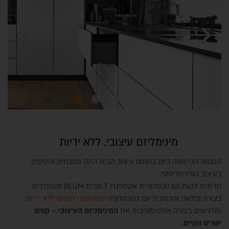
chevron_left
chevron_right
מינימליזם עיצובי, ללא ידיות
המגמה הכי חמה כיום בתחום עיצוב הבית הינה מטבחים ורהיטים
בעיצוב המינימליסטי.
חזיתות דקות עם טכנולוגיית אקספנדו T מבית BLUM משתלבים
בצורה נפלאה והרמונית עם הטכנולוגיה
לפתיחת רהיטים ללא ידיות
ומדגישים בצורה אולטימטיבית את
המינימליזם העיצובי – קווים
ישרים ונקיים.