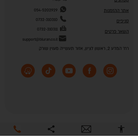
קטלוגים
אתר ההזמנות
054-5202929
0732-310310
סניפים
0732-310311
השאר פרטים
support@bluran.co.il
רח' המדע 2, ראשון לציון, אזור תעשייה מעוין שורק