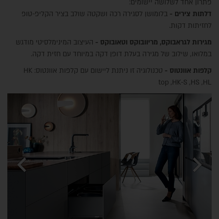
פתרון אחד לשלושה יישומים:
דלתות צירים -
בלומושן לסגירה רכה ושקטה שולב בציר הקליפ-טופ
לחזיתות דקות.
מגירות לגראבוקס, מריוובוקס וטאובוקס -
העיצוב המינימלסיטי מודגש
במלואו, שילוב של מגירה בעלת דופן דקה במיוחד עם חזית דקה.
קלפות אוונטוס -
טכנולוגיה זו ניתנת ליישום עם קלפות אוונטוס: HK
top ,HK-S ,HS ,HL
chevron_left
chevron_right