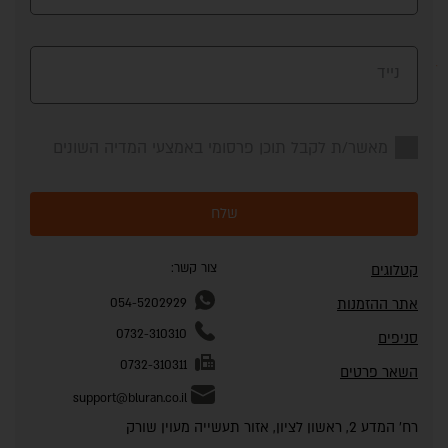
נייד
מאשר/ת לקבל תוכן פרסומי באמצעי המדיה השונים
שלח
צור קשר:
קטלוגים
אתר ההזמנות
054-5202929
0732-310310
סניפים
0732-310311
השאר פרטים
support@bluran.co.il
רח' המדע 2, ראשון לציון, אזור תעשייה מעוין שורק