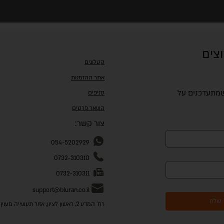
וצים
קטלוגים
אתר ההזמנות
 שמתעדכנים על
סניפים
השאר פרטים
צור קשר:
054-5202929
0732-310310
0732-310311
support@bluran.co.il
שלח
רח' המדע 2, ראשון לציון, אזור תעשייה מעוין שורק