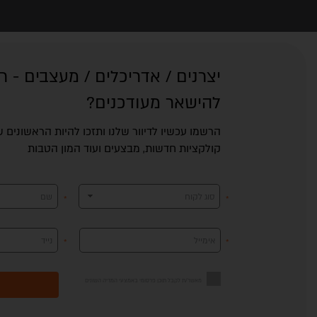
ת
דמת
דמת
יצרנים / אדריכלים / מעצבים - ר
צוב
צוב
SM'
להישאר מעודכנים?
הרשמו עכשיו לדיוור שלנו ותזכו להיות הראשונים
ליה
חב
חב
קולקציות חדשות, מבצעים ועוד המון הטבות
סוג לקוח
שם
ני
אימייל
נייד
מאשר/ת לקבל תוכן פרסומי באמצעי המדיה השונים
רת