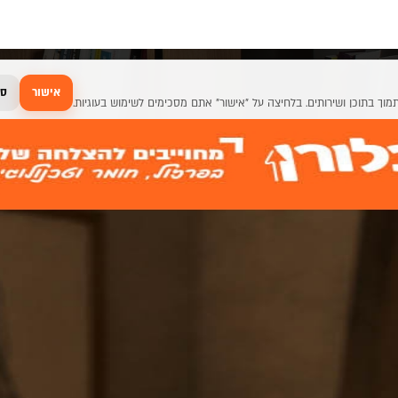
אישור
סג
נות קפה קאנטי
וף מודולרי ושולחנות קפה קאנ
ן