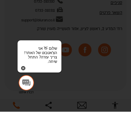
0732-310310
סניפים
0732-310311
השאר פרטים
support@bluran.co.il
רח' המדע 2, ראשון לציון, אזור תעשייה מעוין שורק
שלום 👋 אני
הצ'אטבוט של האתר!
צריך עזרה? התחל
שיחה.