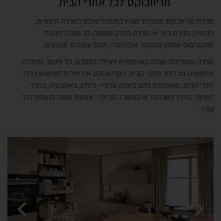
מריוובוקס לכל אזורי הבית
מגירת מריוובוקס תשתלב מצוין במטבח שלכם כמגירה חיצונית,
פנימית, מגירת כיור או מגירה כחלק ממזווה, כך תוכלו ליהנות
ממקסימום אחסון ותפקוד אופטימלי, תחת עומסים משתנים.
מגירה שמוכיחה עצמה כשימושית ויעילה במטבח, קל וחומר שתהיה
שימושית גם ליתר חלקי הבית, המריוובוקס אידיאלית לשימוש בכלל
חללי הבית, משתלבת בהם באופן טבעי - בסלון, באמבטיה, בחדר
השינה, בחדר הארונות או במשרד הביתי - ונותנת מענה מושלם לכל
צורך.
chevron_left
chevron_right