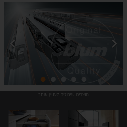
chevron_left
chevron_right
מוצרים שיכולים לעניין אותך