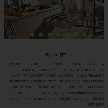
chevron_left
chevron_right
תקן Blum
איכותה של המריוובוקס מובטחת על ידי בדיקות מקיפות של חומרים,
איכות ובטיחות. כמו כל מגירות Blum גם המריוובוקס עומדת
בתקןBlum שמשמעותו 100,000 פתיחות ו-100,000 סגירות כאשר
המגירות נושאות משקל מלא. תקן מחמיר זה מבטיח פעולה מושלמת
לשנים רבות (מספר פתיחות וסגירות זה שווה ערך ל 15 שנים). חשוב
לציין שמגירות Blum ימשיכו לתפקד כחדשות הרבה אחרי שיפתחו
100,000 פעמים ויסגרו 100,000 פעמים. כך מובטח לכם רהיט עמיד
לשנים רבות.