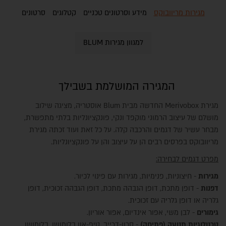
מגירות מריוובוקס
מידע וסרטונים טכניים
קטלוגים
סרטונים
למגוון מגירות BLUM
המגירה המושלמת בשבילך
מגירת Merivobox החדשה מבית Blum אוסטריה, מציגה שילוב
מושלם של עיצוב הרמוני מוקפד ונקי, פונקציונליות בלתי מתפשרת,
מבחר עשיר של דגמים והרכבה קלה. על כל זאת ועוד זכתה מגירת
מריוובוקס בפרסים רבים הן על עיצוב והן על פונקציונליות.
מפרט דגמים לבחירה:
מגירות
- חיצוניות, פנימיות, מגירות עם פינוי לכיור.
דפנות
- דופן מתכת, דופן הגבהה מתכת, דופן הגבהה זכוכית, דופן
גלריה או דופן גלריה עם זכוכית.
גימורים
- לבן משי, אפור אינדיום, אפור אוריון.
טכנולוגיות תנועה (פתיחה)
- סרוו-דרייב, טיפ-און בלומושן, בלומושן.