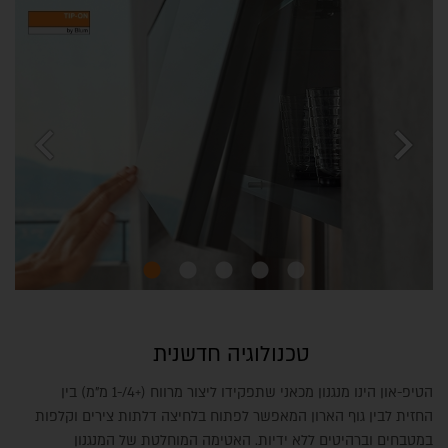
chevron_left
chevron_right
טכנולוגיה חדשנית
הטיפ-און הינו מנגנון מכאני שתפקידו ליצור מרווח (+4/-1 מ"מ) בין
החזית לבין גוף הארון המאפשר לפתוח בלחיצה דלתות צירים וקלפות
במטבחים וברהיטים ללא ידיות. האטימה המוחלטת של המנגנון