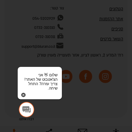
צור קשר:
קטלוגים
אתר ההזמנות
054-5202929
0732-310310
סניפים
0732-310311
השאר פרטים
support@bluran.co.il
רח' המדע 2, ראשון לציון, אזור תעשייה מעוין שורק
שלום 👋 אני
הצ'אטבוט של האתר!
צריך עזרה? התחל
שיחה.