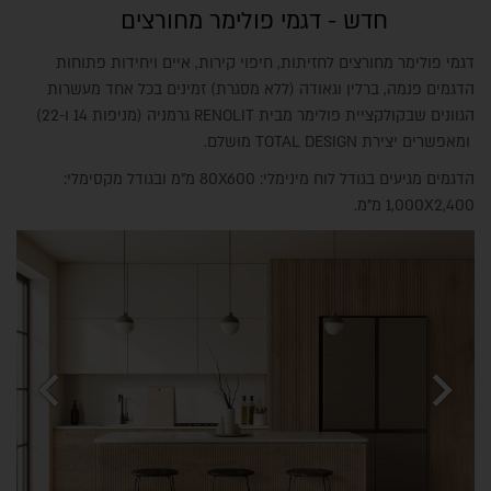
חדש - דגמי פולימר מחורצים
דגמי פולימר מחורצים לחזיתות, חיפוי קירות, איים ויחידות פתוחות
הדגמים פנמה, ברלין וגאודה (ללא מסגרת) זמינים בכל אחד מעשרות
הגוונים שבקולקציית פולימר מבית RENOLIT גרמניה (מניפות 14 ו-22)
ומאפשרים יצירת TOTAL DESIGN מושלם.
הדגמים מגיעים בגודל לוח מינימלי: 80X600 מ"מ ובגודל מקסימלי:
1,000X2,400 מ"מ.
chevron_left
chevron_right