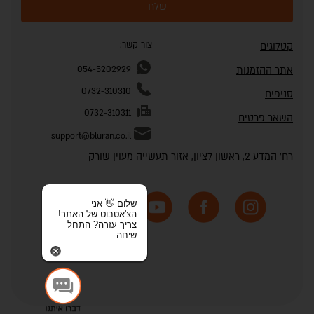
שלח
צור קשר:
קטלוגים
אתר ההזמנות
054-5202929
0732-310310
סניפים
0732-310311
השאר פרטים
support@bluran.co.il
רח' המדע 2, ראשון לציון, אזור תעשייה מעוין שורק
שלום 👋 אני
הצ'אטבוט של האתר!
צריך עזרה? התחל
שיחה.