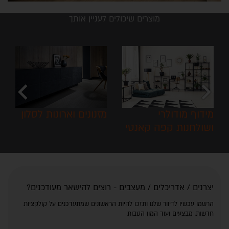
מוצרים שיכולים לעניין אותך
chevron_left
chevron_right
פתרונות סדר ואחסון
מידוף מודולרי
לסלון
ושולחנות קפה קאנטי
יצרנים / אדריכלים / מעצבים - רוצים להישאר מעודכנים?
הרשמו עכשיו לדיוור שלנו ותזכו להיות הראשונים שמתעדכנים על קולקציות
חדשות, מבצעים ועוד המון הטבות