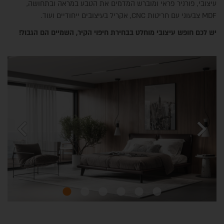
עיצובי, פורניר פראי ומוברש המדמים את הטבע במראה ובתחושה,
MDF צבעוני עם חריטות CNC, אקריל בעיצובים ייחודיים ועוד.
יש לכם חופש עיצובי מוחלט בבחירת חיפוי הקיר, השמיים הם הגבול!
chevron_left
chevron_right