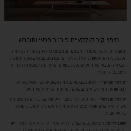
חיפוי קיר קולקציית פורניר פראי ומוברש
תחום חיפוי הקיר מפורניר משתנה ומתפתח כל העת, הודות לקידמה
הטכנולוגית המאפשרת יצירת פורנירים המדמים במדויק את התחושה
והמראה הטבעי של העץ, שהפכה בשנים האחרונות לפופולרית הודות
לעיצובם הייחודי:
"פורניר הפראי"
– לוחות מבוקעים, המודבקים על-גבי MDF בעזרת
דבק שחור, המדגיש את הבקעים והנראות הפראית של העץ.
"פורניר מוברש"
– לוחות פורניר שעברו ליטוש והברשה המדגישים את
סיבי העץ ויוצרים שטח פנים תלת-מימדי, המקנה לו תחושה ומראה
של עץ טבעי.
חשוב לדעת
: הפלטות בקולקציה זו אינן אחידות, היות ולכל פורניר יש
בקעים טבעיים בגדלים ובמרווחים שונים המקנים לו את עיצובו