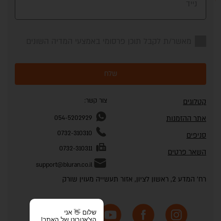
נייד
מאשר/ת לקבל תוכן פרסומי באמצעי המדיה השונים
שלח
צור קשר:
קטלוגים
אתר ההזמנות
054-5202929
0732-310310
סניפים
0732-310311
השאר פרטים
support@bluran.co.il
רח' המדע 2, ראשון לציון, אזור תעשייה מעוין שורק
שלום 👋 אני
הצ'אטבוט של האתר!