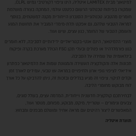
למיטאצ' מבית LAMITEX איטליה, הינו ציפוי דקורטיבי גמיש CLPL,
שמקורו בפיתוח טכנולוגי הרשום כפטנט עולמי, המחקה בצורה מושלמת
חומרים מהטבע. טכנולוגיית הסנכרון הייחודית מקנה למשטחים, בנוסף
למראה הטבעי שלהם, גם אפקט תלת-מימדי המגביר את תחושת המגע
והעומק הטבעי של החומר, כגון עצים, שיש ועוד.
מוצרי הלמיטאצ', הינם אנטי-בקטריאליים ידידותיים לסביבה, ללא חומרים
כגון פורמלדהיד או פנולים ובעלי תקן FSC הכולל מערכת בקרה ופיקוח
בינלאומית של שמירה על הסביבה.
תכונות אלה והקולקציה העשירה והמגוונת שמות את הלמיטאצ' כפתרון
אידיאלי לציפוי גופי ארון ולחיפויים במראה עץ טבעי, עמידים לאורך זמן
וקלים לניקוי. ציפוי זה מגיע בגלילים ובזכות זה, ניתן להדביקו על כל אורך
לוח מבוקש מחומרי הליבה.
לבחירתכם קולקציה חדשנית וייחודית, המדמה עצים, בשלל סוגים,
צבעים וגימורים – שטרייף, מיקס, מבוקע, מפוחם, מנוסר ועוד,
המאפשרים ליצור רהיטים עם מראה אחיד ומושלם מבפנים ומבחוץ.
תוצרת איטליה