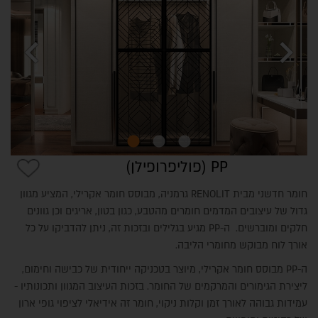
chevron_left
chevron_right
PP (פוליפרופילן)
חומר חדשני מבית RENOLIT גרמניה, מבוסס חומר אקרילי, המציע מגוון
גדול של עיצובים המדמים חומרים מהטבע, כגון בטון, אריגים וכן גוונים
חלקים ומוברשים. ה-PP מגיע בגלילים ובזכות זה, ניתן להדביקו על כל
אורך לוח מבוקש מחומרי הליבה.
ה-PP מבוסס חומר אקרילי, מיוצר בטכניקה ייחודית של כבישה וחימום,
ליצירת הגימורים והמרקמים של החומר. בזכות העיצוב המגוון ותכונותיו -
עמידות גבוהה לאורך זמן וקלות ניקוי, חומר זה אידיאלי לציפוי גופי ארון