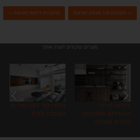
<< פתרונות סדר ואחסון לארונות
קולקציית דלתות לארונות >>
מוצרים שיכולים לעניין אותך
chevron_left
chevron_right
יחידות מידוף
חיפויי קיר דקורטיביים
אלומיניום ושולחנות
למטבח ולבית
(סדרת קאנטי)