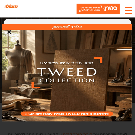
×
האתר משתמש בעוגיות
אנחנו משתמשים בעוגיות (Cookies) כדי לשפר את חוויית המשתמש, לנתח
תנועה ולתמוך בתוכן ושירותים. בלחיצה על "אישור" אתם מסכימים לשימוש
בעוגיות.
אישור
סגירה
חומרים לעיצוב פנים הארון
לאחר שבחרתם את
ליבת חומר הגלם
של הארון, כעת נותר לבחור את