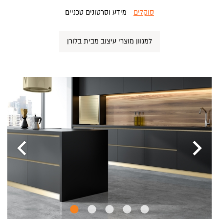
סוקלים
מידע וסרטונים טכניים
למגוון מוצרי עיצוב מבית בלורן
chevron_left
chevron_right