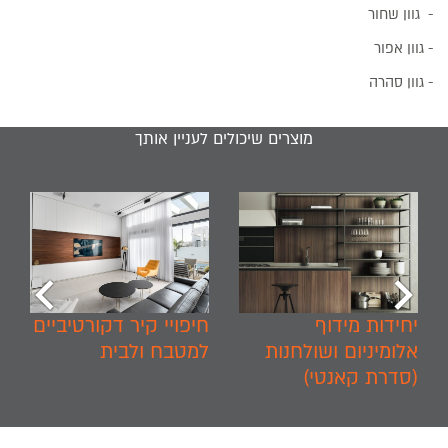
- גוון שחור
- גוון אפור
- גוון סהרה
מוצרים שיכולים לעניין אותך
chevron_left
chevron_right
יחידות מידוף
חיפויי קיר דקורטיביים
אלומיניום ושולחנות
למטבח ולבית
(סדרת קאנטי)