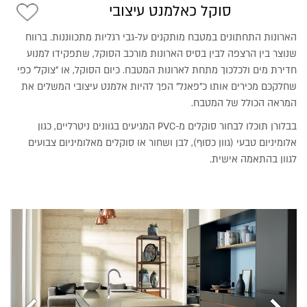
סוקל כאלמנט עיצובי
הארונות התחתונים במטבח מותקנים על-גבי רגליות מתכווננות. ברווח
שנוצר בין הרצפה לבין בסיס הארונות מורכב הסוקל, שתפקידו למנוע
חדירת מים ולכלכוך מתחת לארונות המטבח. כיום הסוקל, או "צוקל" כפי
שחלקכם מכירים אותו כ"פאנל" הפך להיות אלמנט עיצובי המשלים את
המראה הכולל של המטבח.
בבלורן תוכלו לבחור סוקלים מ-PVC המגיעים בגוונים ניטרליים, כגון
אלומיניום טבעי (גוון כסוף), לבן ושחור או סוקלים מאלומיניום צבועים
לגוון בהתאמה אישית.