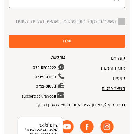
מאשר/ת לקבל תוכן פרסומי באמצעי המדיה השונים
שלח
צור קשר:
קטלוגים
אתר ההזמנות
054-5202929
0732-310310
סניפים
0732-310311
השאר פרטים
support@bluran.co.il
רח' המדע 2, ראשון לציון, אזור תעשייה מעוין שורק
שלום 👋 אני
הצ'אטבוט של האתר!