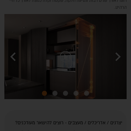
רווגו
לאורך שנים רבות ונסיעה חלקה, שקטה וקלה כנוצה לאורך כל חיי
הרהיט.
chevron_left
chevron_right
יצרנים / אדריכלים / מעצבים - רוצים להישאר מעודכנים?