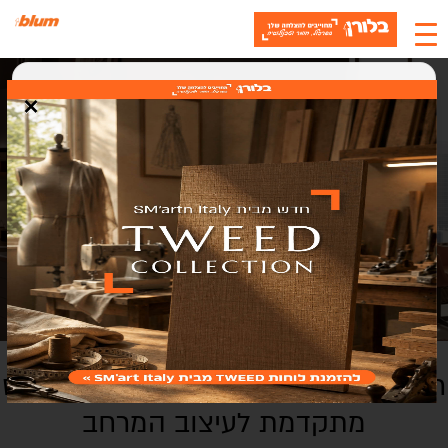
×
האתר משתמש בעוגיות
אנחנו משתמשים בעוגיות (Cookies) כדי לשפר את חוויית המשתמש, לנתח
תנועה ולתמוך בתוכן ושירותים. בלחיצה על "אישור" אתם מסכימים לשימוש
בעוגיות.
אישור
סגירה
רווגו REVEGO DUO+DUO - מערכת כיס
מתקדמת לעיצוב המרחב