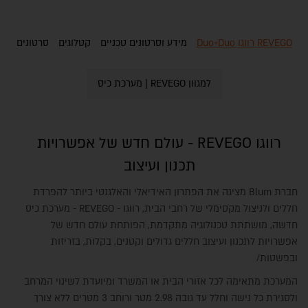
REVEGO רווגו Duo+Duo
מידע וסרטונים טכניים
קטלוגים
סרטונים
למגוון REVEGO | מערכת כיס
רווגו REVEGO - עולם חדש של אפשרויות
תכנון ועיצוב
חברת Blum מציגה את הפתרון האידיאלי והאלגנטי ביותר להפרדת
חללים ולניצול מקסימלי של רחבי הבית, רווגו - REVEGO - מערכת כיס
חדשה, מושתתת טכנולוגיה מתקדמת, הפותחת עולם חדש של
אפשרויות לתכנון ועיצוב חללים גדולים וקטנים, בקלות, בזריזות
ובפשטות/
המערכת מתאימה לכל אזורי הבית או המשרד ומיועדת לשינוי המרחב
ולסגירת כל נישה וחלל עד גובה 2.98 מטר ורוחב 3 מטרים ללא צורך