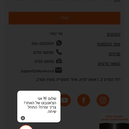
שלח
צור קשר:
קטלוגים
אתר ההזמנות
054-5202929
0732-310310
סניפים
0732-310311
השאר פרטים
support@bluran.co.il
רח' המדע 2, ראשון לציון, אזור תעשייה מעוין שורק
שלום 👋 אני
הצ'אטבוט של האתר!
צריך עזרה? התחל
שיחה.