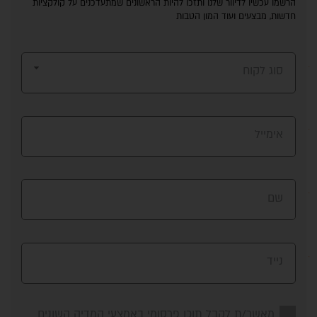
הרשמו עכשיו לדיוור שלנו ותזכו להיות הראשונים שמתעדכנים על קולקציות
חדשות, מבצעים ועוד המון הטבות
סוג לקוח
אימייל
שם
נייד
מאשר/ת לקבל תוכן פרסומי באמצעי המדיה השונים