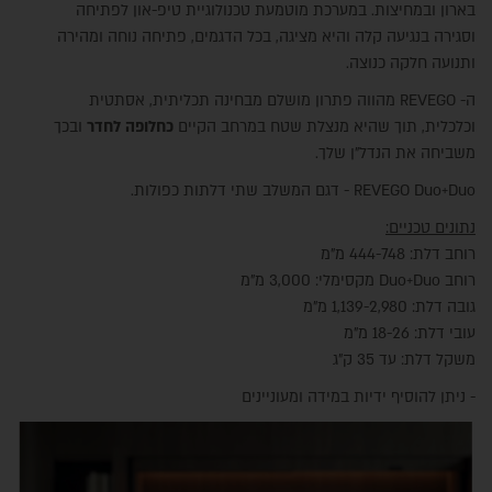
בארון ובמחיצות. במערכת מוטמעת טכנולוגיית טיפ-און לפתיחה
וסגירה בנגיעה קלה והיא מציגה, בכל הדגמים, פתיחה נוחה ומהירה
ותנועה חלקה כנוצה.
ה- REVEGO מהווה פתרון מושלם מבחינה תכליתית, אסתטית
וכלכלית, תוך שהיא מנצלת שטח במרחב הקיים
כחלופה לחדר
ובכך
משביחה את הנדל"ן שלך.
REVEGO Duo+Duo
- דגם המשלב שתי דלתות כפולות.
נתונים טכניים:
רוחב דלת: 444-748 מ"מ
רוחב D
uo
+D
uo
מקסימלי: 3,000 מ"מ
גובה דלת: 1,139-2,980 מ"מ
עובי דלת: 18-26 מ"מ
משקל דלת: עד 35 ק"ג
- ניתן להוסיף ידיות במידה ומעוניינים