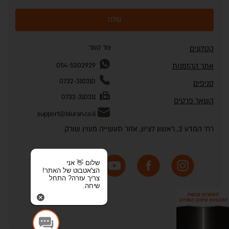
שלח
צור קשר:
קטלוגים
אתר ההזמנות
054-5202929
0732-310310
סניפים
0732-310311
השאר פרטים
support@bluran.co.il
רח' המדע 2, ראשון לציון, אזור תעשייה מעוין שורק
שלום 👋 אני
הצ'אטבוט של האתר!
צריך עזרה? התחל
שיחה.