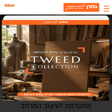
×
האתר משתמש בעוגיות
אנחנו משתמשים בעוגיות (Cookies) כדי לשפר את חוויית המשתמש, לנתח
תנועה ולתמוך בתוכן ושירותים. בלחיצה על "אישור" אתם מסכימים לשימוש
בעוגיות.
אישור
סגירה
רווגו REVEGO UNO - מערכת כיס
מתקדמת לעיצוב המרחב