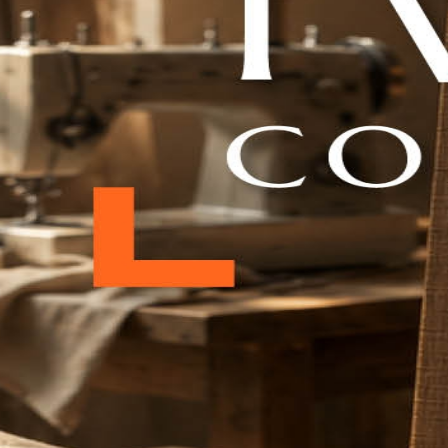
ן
אמנות
גרפית
יכולה
להכיל
בתוכה
את
כל
מאפייני
הסלון
–
יות
,
מרקמים
ומשקלים
,
סוג
של
לוח
השראה
,
בהשראת
חלל
שלכם
–
צבע
הספה
,
הריצוף
והקירות
,
המרקמים
השונים
ינים
את
החלל
,
עוצמת
התאורה
שבו
.
כל
אלו
יכולים
לקבל
ביטוי
יצירת
אמנות
אחת
,
שתתאים
במיוחד
לבית
הפרטי
שלכם
.