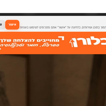
אישור
סג
גרפי