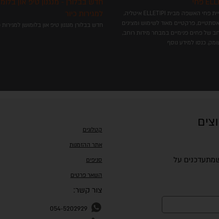
ELLETI
חדש בבלורן - מנגנון טיפ און בלומו
למגירות כיור
קולקציית פחי האשפה מבית ELLETIPI איטליה,
 אסתטיים, פרקטיים מאוד לשימוש ומציגים
חדש בבלורן מנגנון טיפ און בלומושן למגירות כי
רחב של פחים פנימיים במבחר מידות רוחב,
ומק. כנסו למידע נוסף
וצים
קטלוגים
אתר ההזמנות
 שמתעדכנים על
סניפים
השאר פרטים
צור קשר:
054-5202929