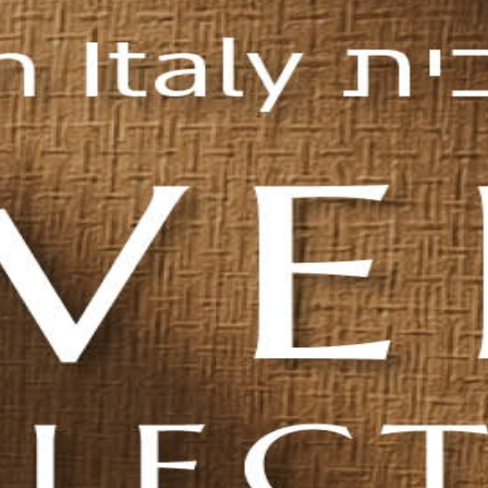
B
 האמבטיה
 הביתי