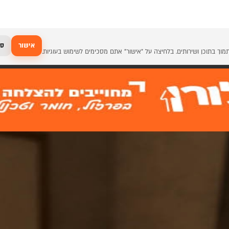
אישור
סג
יין עם ידית J מובנית
BL
ת ודלתות דגם ליין עם ידית J מובנית