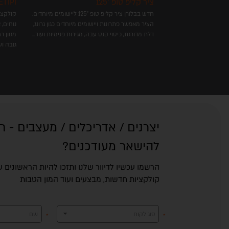
ECODRILL החדש -ראש קידוח עבור
ציר קליפ טופ 125°
פחי PI
חדש בבלורן ציר קליפ טופ 125° ליישומים מיוחדים.
הציר מאפשר פתרונות ויישומים מיוחדים כגון גרונג,
נוחים,
ת
ת
ת
קדמת
קדמת
דלת מדורגת, כיסוי קנט עבה, מגירות פנימיות ועוד...
מגוון 
גובה וע
צוב
צוב
SM'
ליה
רחב
רחב
יצרנים / אדריכלים / מעצבים - ר
להישאר מעודכנים?
הרשמו עכשיו לדיוור שלנו ותזכו להיות הראשונים
קולקציות חדשות, מבצעים ועוד המון הטבות
בני
סוג לקוח
שם