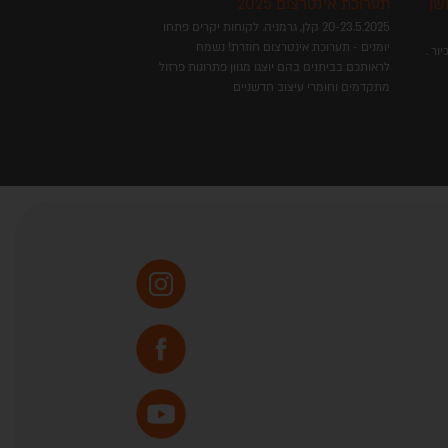
שן
תערוכת אינטרצום 2025
בר התקדמות באתר 
20-23.5.2025 קלן, גרמניה. לקוחות יקרים פתחו
יומנים - תערוכת אינטרצום חוזרת! נשמח
ור .
לראותכם בביתנים בהם יוצגו מגוון פתרונות פרזול
מתקדמים וחומרי עיצוב חדשניים