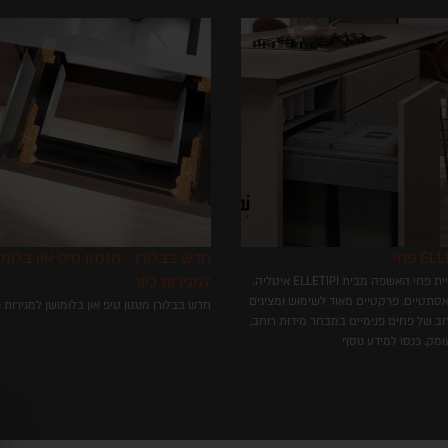
פ טופ 125°
פחי ELLETIPI
חדש בבלורן ציר קליפ טופ 125° ליישומים מיוחדים.
קולקציית פחי האשפה מבית 
פשר פתרונות ויישומים מיוחדים כגון גרונג,
נוחים, אסתטיים, פרקטיים מאוד לשימוש ומצי
רגת, כיסוי קנט עבה, מגירות פנימיות ועוד...
מגוון רחב של פחים פנימיים במבחר מידות רו
גובה ועומק. כנסו למידע נוסף