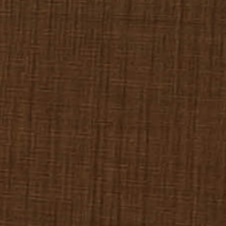
ח
לורן