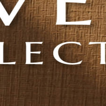
 למשרד הביתי
פנדו BLUM T
סלון