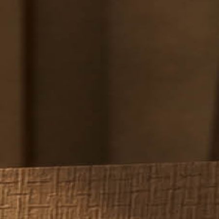
ם מבית בלורן
ן
ית