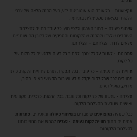
ערכים:
מ
קצוענות - כל עובד הוא אוטוריטת ידע, בעל הבנה מלאה של צרכי
הלקוח ובקיאות מקסימלית בתחומו.
ש
יתוף פעולה – בתוך הארגון וכלפי חוץ. כל עובד מחויב להצלחת
העובדים שלצדו ולהבנה שהלקוחות והספקים של בלורן הם שותפים
מלאים לדרך. הצלחתם – הצלחתנו.
פ
תרונות - לענות על כל צורך, לפתור כל בעיה ולהגשים כל חלום של
כל לקוח.
ח
וויית לקוח נעימה – כל עובד, בכל תפקיד, תורם לחוויית הלקוח. כולנו
מחויבים לכך שכל לקוח יקבל מידע ושירות מקצועי באופן מהיר,
מדויק, מועיל ונעים.
ה
צלחה - שגשוג של כל לקוח וכל עובד, בכל הרמות, כלכלית, מקצועית
ואישית שנובעת מהצלחת הלקוח.
ככל שנהיה
מקצוענים
שעובדים
בשיתוף פעולה
ומעניקים
פתרונות
אמיתיים מתוך
חוויית לקוח נעימה
-
נצליח
לממש את מחוייבותנו
להצלחת הלקוחות.