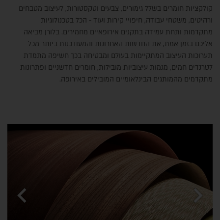
קולקציות חומרים בשלל גימורים, צבעים וטקסטורות, לעיצוב מטבחים
ורהיטים, משטחי עבודה, חיפויי קירות ועוד - הכל בטכנולוגיות
מתקדמות ותחת עמידה בתקנים אירופאיים מחמירים. בלורן מביאה
אליכם בזמן אמת, את החדשות האחרונות והמעודכנות ביותר מכל
תערוכות העיצוב המתקיימות בעולם ומבטיחה בכך חשיפה מתמדת
לטרנדים חמים, מגמות עיצוביות מובילות, חומרים חדשניים ופתרונות
מתקדמים מהמותגים הבינלאומיים המובילים באירופה.
chevron_left
chevron_right