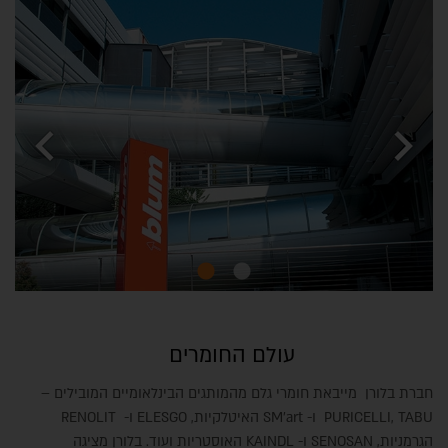
chevron_left
chevron_right
עולם החומרים
חברת בלורן מייבאת חומרי גלם מהמותגים הבינלאומיים המובילים –
PURICELLI, TABU ו- SM'art האיטלקיות, ELESGO ו- RENOLIT
הגרמניות, SENOSAN ו- KAINDL האוסטריות ועוד. בלורן מציגה