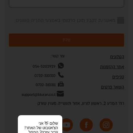
מאשר/ת לקבל תוכן פרסומי באמצעי המדיה השונים
שלח
צור קשר:
קטלוגים
אתר ההזמנות
054-5202929
0732-310310
סניפים
0732-310311
השאר פרטים
support@bluran.co.il
רח' המדע 2, ראשון לציון, אזור תעשייה מעוין שורק
שלום 👋 אני
הצ'אטבוט של האתר!
צריך עזרה? התחל